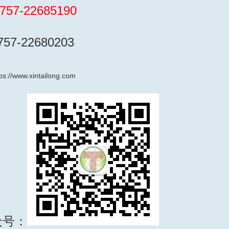
757-22685190
7-22680203
tps://www.xintailong.com
众号：